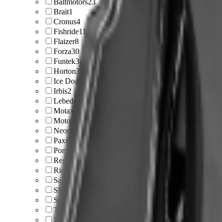
Baltmotors
23
Brait
1
Cronus
4
Fishride
11
Flaizer
8
Forza
30
Funtek
3
Horton
3
Ice Dog
2
Irbis
2
Lebedev Motors
26
Motax
7
MotoDog
23
Neon
1
Paxus
52
Pomor
42
Regulmoto
1
Rider
6
Sapsan
3
Sharmax
45
Snowfor
1
Tinger
2
Vitar
2