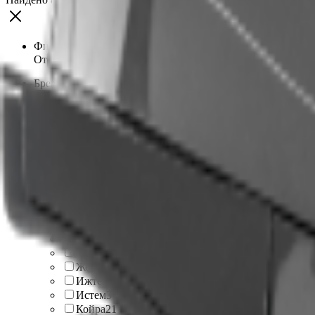
Фильтровать по цене
От
До
Бренд
Альбатрос
9
Аяврик
1
Барс
58
БТС
13
Бурлак
44
ВЕПС
37
Волгарь
3
Вьюга
2
Джек
1
Друг
3
Енот
3
Железная собака
9
Ижтехмаш
3
Истем
3
Койра
21