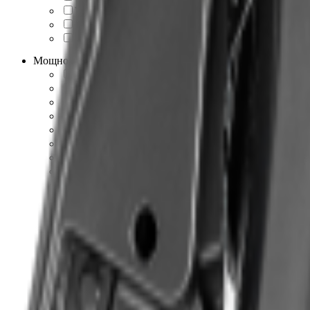
Wels
1
Xtreme Motors
17
YAK
2
Мощность, л.с
4
1
5
4
6
4
6.5
41
7
30
7.5
2
7.8
1
8
31
8.5
8
9
118
9.5
3
10
5
10.6
1
11
21
12
4
12.8
1
13
95
13.5
6