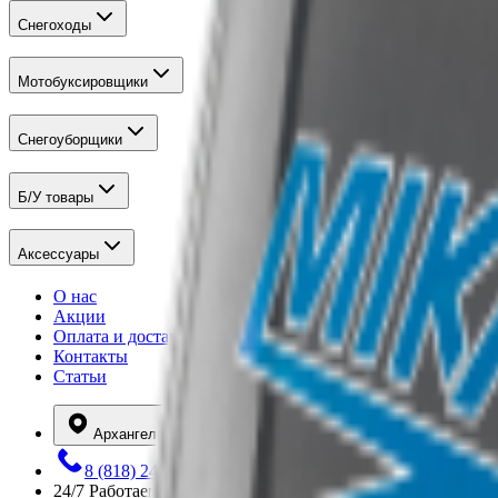
Снегоходы
Мотобуксировщики
Снегоуборщики
Б/У товары
Аксессуары
О нас
Акции
Оплата и доставка
Контакты
Статьи
Архангельск
8 (818) 245-73-02
24/7
Работаем круглосуточно