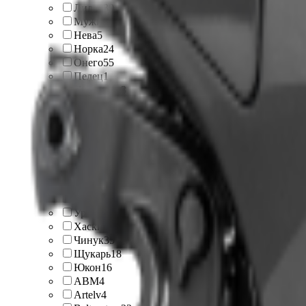
Лидер
39
Мужик
42
Нева
5
Норка
24
Онего
55
Пелец
1
Полярник
3
Разгуляй
3
Райда
7
Ростин
1
Рыбак
10
Сила
2
Спутник
4
СТЕМ Север
4
Тофалар
13
Ураган
12
Хаски
1
Чинук
35
Щукарь
18
Юкон
16
ABM
4
Artelv
4