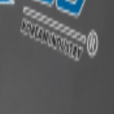
оссии
bedev
Motax
MotoDog
Neon
Regulmoto
Rider
Sapsan
Snowfor
Vitar
Wels
Xtreme
YAK
Альбатрос
Аяврик
БТС
ВЕПС
Волгарь
Вьюга
Джек
Друг
Енот
Железная
Ижтехма
Истем
Нев
Н
tors
Motors
собака
орогие