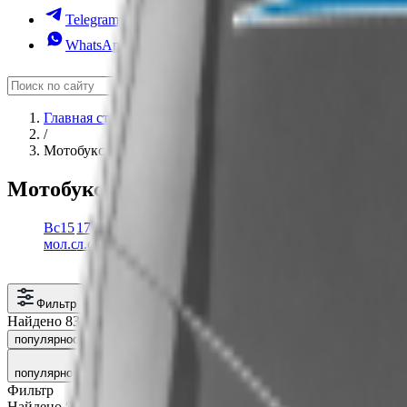
Telegram
WhatsApp
Главная страница
/
Мотобуксировщики
в Архангельске
Мотобуксировщики
в
Архангельске
и Р
Всесезонные
15
17
20
500
6.5
600
8
9
ABM
Artelv
Baltmotors
Brait
Cronus
Fishride
Flaizer
Forza
Funtek
Horton
Ice
Irbis
Le
мотобуксировщики
л.с.
л.с.
л.с.
л.с.
л.с.
л.с.
Dog
Mo
Фильтр
Найдено 831 товаров
популярности
рейтингу
новинкам
сначала дешёвые
сначала д
популярности
Фильтр
Найдено
831
товаров